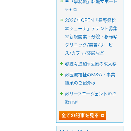
🌟『事務職』転職サポート
✨👩‍💻
2026年OPEN『長野県松
本シェーナ』テナント募集
🎊新規開業・分院・移転🍃
クリニック/美容/サービ
ス/カフェ/薬局など
🍃続々追加✨医療の求人🍃
🌿医療福祉のM&A・事業
継承のご紹介🌿
🌿リーフエージェントのご
紹介🌿