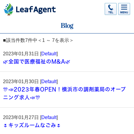
■該当件数7件中＜1 ～ 7を表示＞
2023年01月31日 [
Default
]
🌿全国で医療福祉のM&A🌿
2023年01月30日 [
Default
]
🎊📣2023年春OPEN！横浜市の調剤薬局のオープ
ニング求人📣🎊
2023年01月27日 [
Default
]
🌷キッズルームなごみ🌷