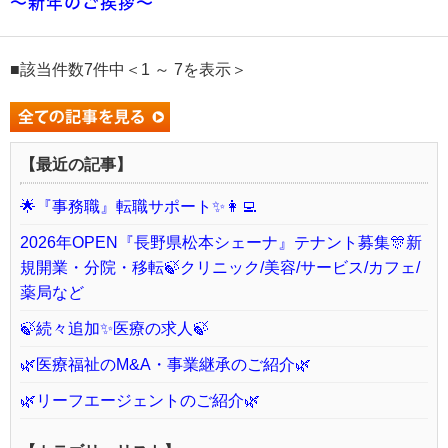
～新年のご挨拶～
■該当件数7件中＜1 ～ 7を表示＞
【最近の記事】
🌟『事務職』転職サポート✨👩‍💻
2026年OPEN『長野県松本シェーナ』テナント募集🎊新
規開業・分院・移転🍃クリニック/美容/サービス/カフェ/
薬局など
🍃続々追加✨医療の求人🍃
🌿医療福祉のM&A・事業継承のご紹介🌿
🌿リーフエージェントのご紹介🌿