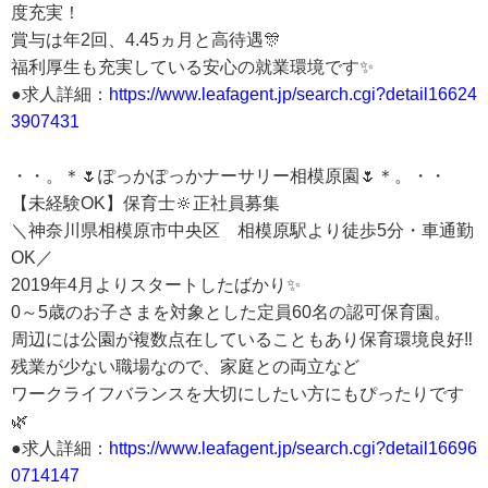
度充実！
賞与は年2回、4.45ヵ月と高待遇🎊
福利厚生も充実している安心の就業環境です✨
●求人詳細：
https://www.leafagent.jp/search.cgi?detail16624
3907431
・・。＊🌷ぽっかぽっかナーサリー相模原園🌷＊。・・
【未経験OK】保育士🔆正社員募集
＼神奈川県相模原市中央区 相模原駅より徒歩5分・車通勤
OK／
2019年4月よりスタートしたばかり✨
0～5歳のお子さまを対象とした定員60名の認可保育園。
周辺には公園が複数点在していることもあり保育環境良好‼
残業が少ない職場なので、家庭との両立など
ワークライフバランスを大切にしたい方にもぴったりです
🌿
●求人詳細：
https://www.leafagent.jp/search.cgi?detail16696
0714147