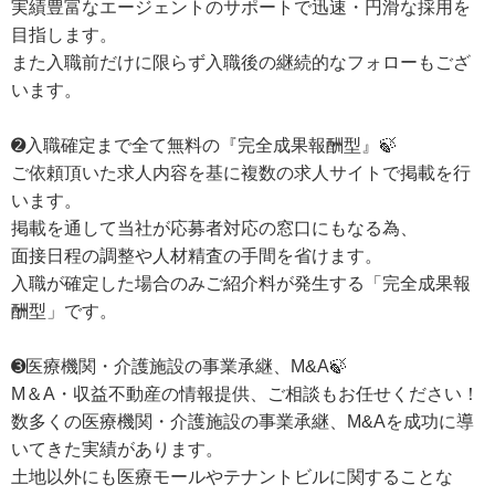
実績豊富なエージェントのサポートで迅速・円滑な採用を
目指します。
また入職前だけに限らず入職後の継続的なフォローもござ
います。
➋入職確定まで全て無料の『完全成果報酬型』🍃
ご依頼頂いた求人内容を基に複数の求人サイトで掲載を行
います。
掲載を通して当社が応募者対応の窓口にもなる為、
面接日程の調整や人材精査の手間を省けます。
入職が確定した場合のみご紹介料が発生する「完全成果報
酬型」です。
➌医療機関・介護施設の事業承継、M&A🍃
M＆A・収益不動産の情報提供、ご相談もお任せください！
数多くの医療機関・介護施設の事業承継、M&Aを成功に導
いてきた実績があります。
土地以外にも医療モールやテナントビルに関することな