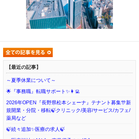
【最近の記事】
～夏季休業について～
🌟『事務職』転職サポート✨👩‍💻
2026年OPEN『長野県松本シェーナ』テナント募集🎊新
規開業・分院・移転🍃クリニック/美容/サービス/カフェ/
薬局など
🍃続々追加✨医療の求人🍃