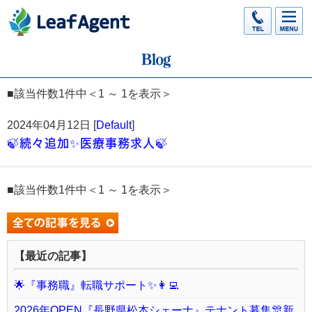
■該当件数1件中＜1 ～ 1を表示＞
2024年04月12日 [
Default
]
🍃続々追加✨医療事務求人🍃
■該当件数1件中＜1 ～ 1を表示＞
【最近の記事】
🌟『事務職』転職サポート✨👩‍💻
2026年OPEN『長野県松本シェーナ』テナント募集🎊新