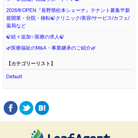
2026年OPEN『長野県松本シェーナ』テナント募集🎊新
規開業・分院・移転🍃クリニック/美容/サービス/カフェ/
薬局など
🍃続々追加✨医療の求人🍃
🌿医療福祉のM&A・事業継承のご紹介🌿
【カテゴリーリスト】
Default