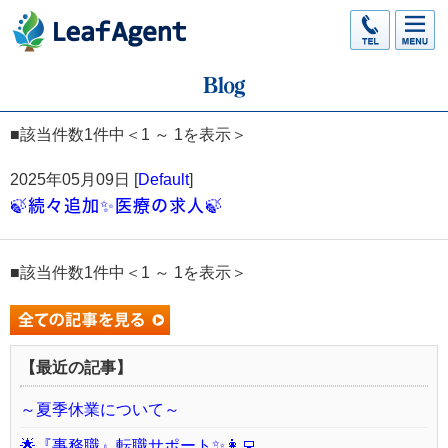
■該当件数1件中＜1 ～ 1を表示＞
2025年05月09日 [
Default
]
🍃続々追加✨医療の求人🍃
■該当件数1件中＜1 ～ 1を表示＞
【最近の記事】
～夏季休業について～
🌟『事務職』転職サポート✨👩‍💻