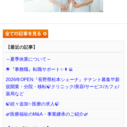
【最近の記事】
～夏季休業について～
🌟『事務職』転職サポート✨👩‍💻
2026年OPEN『長野県松本シェーナ』テナント募集🎊新
規開業・分院・移転🍃クリニック/美容/サービス/カフェ/
薬局など
🍃続々追加✨医療の求人🍃
🌿医療福祉のM&A・事業継承のご紹介🌿