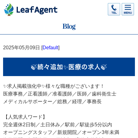
2025年05月09日 [
Default
]
🍃続々追加✨医療の求人🍃
✨求人掲載強化中✨様々な職種がございます！
医療事務／正看護師／准看護師／医師／歯科衛生士
メディカルサポーター／総務／経理／事務長
【人気求人ワード】
完全週休2日制／土日休み／駅前／駅徒歩5分以内
オープニングスタッフ／新規開院／オープン3年未満