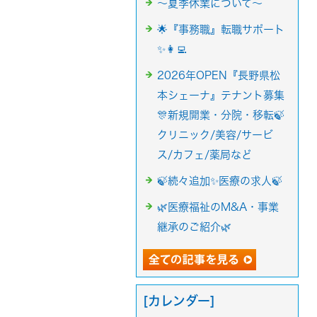
～夏季休業について～
🌟『事務職』転職サポート
✨👩‍💻
2026年OPEN『長野県松
本シェーナ』テナント募集
🎊新規開業・分院・移転🍃
クリニック/美容/サービ
ス/カフェ/薬局など
🍃続々追加✨医療の求人🍃
🌿医療福祉のM&A・事業
継承のご紹介🌿
[カレンダー]