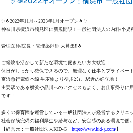
🎊📣2022年オープン！横浜市 一般社
✨🌟2022年11月～2023年1月オープン🌟✨
神奈川県横浜市鶴見区に新規開設！一般社団法人の内科/小児
管理医師/院長・管理薬剤師 大募集‼🌟
ご経験を活かして新たな環境で働きたい方大歓迎！
休日がしっかり確保できるので、無理なく仕事とプライベー
京浜急行電鉄本線 生麦駅より徒歩2分、駅近の好立地！
主要駅である横浜や品川へのアクセスもよく、お仕事帰りに用
です！
多くの保育園を運営している一般社団法人が経営するクリニ
社会保険完備の福利厚生や給与など、安定感のある環境で働い
【経営元：一般社団法人KID-G
https://www.kid-g.com/
】