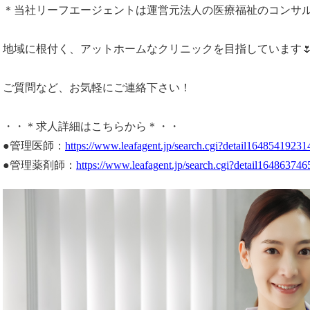
＊当社リーフエージェントは運営元法人の医療福祉のコンサ
地域に根付く、アットホームなクリニックを目指しています🌷
ご質問など、お気軽にご連絡下さい！
・・＊求人詳細はこちらから＊・・
●管理医師：
https://www.leafagent.jp/search.cgi?detail16485419231
●管理薬剤師：
https://www.leafagent.jp/search.cgi?detail16486374