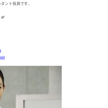
ルタント役員です。
🌿
4
6560