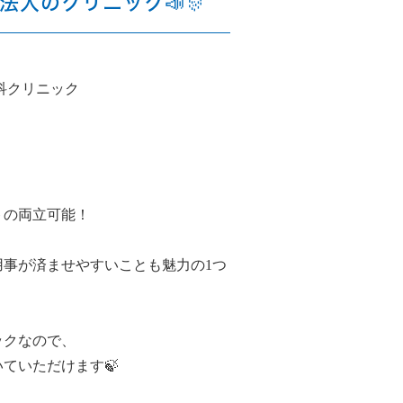
団法人のクリニック📣🎊
科クリニック
トの両立可能！
事が済ませやすいことも魅力の1つ
ックなので、
ていただけます🍃