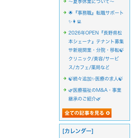
～夏季休業について～
🌟『事務職』転職サポート
✨👩‍💻
2026年OPEN『長野県松
本シェーナ』テナント募集
🎊新規開業・分院・移転🍃
クリニック/美容/サービ
ス/カフェ/薬局など
🍃続々追加✨医療の求人🍃
🌿医療福祉のM&A・事業
継承のご紹介🌿
[カレンダー]