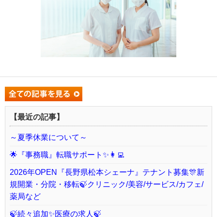
【最近の記事】
～夏季休業について～
🌟『事務職』転職サポート✨👩‍💻
2026年OPEN『長野県松本シェーナ』テナント募集🎊新
規開業・分院・移転🍃クリニック/美容/サービス/カフェ/
薬局など
🍃続々追加✨医療の求人🍃