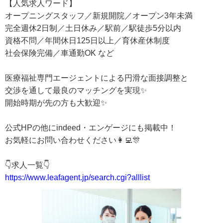
【人気求人ワード】
オープニングスタッフ／新規開院／オープン3年未満
完全週休2日制／土日休み／駅前／駅徒歩5分以内
資格不問／年間休日125日以上／育休産休制度
社会保険完備／車通勤OK など
医療福祉専門エージェントによる円滑な面接調整と
交渉を通して最良のマッチングを実現✨
開始時期が先の方も大歓迎✨
公式HPの他にindeed・エンゲージにも掲載中！
お気軽にお問い合わせください👩‍💻🎊
👇求人一覧👇
https://www.leafagent.jp/search.cgi?alllist