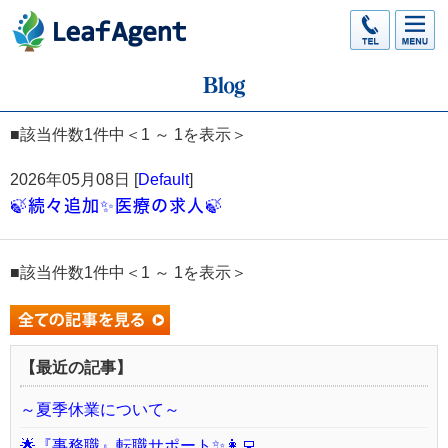
■該当件数1件中＜1 ～ 1を表示＞
2026年05月08日 [
Default
]
🍃続々追加✨医療の求人🍃
■該当件数1件中＜1 ～ 1を表示＞
【最近の記事】
～夏季休業について～
🌟『事務職』転職サポート✨👩‍💻