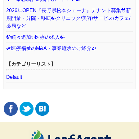
2026年OPEN『長野県松本シェーナ』テナント募集🎊新
規開業・分院・移転🍃クリニック/美容/サービス/カフェ/
薬局など
🍃続々追加✨医療の求人🍃
🌿医療福祉のM&A・事業継承のご紹介🌿
【カテゴリーリスト】
Default