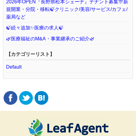
2026年OPEN『長野県松本シェーナ』テナント募集🎊新
規開業・分院・移転🍃クリニック/美容/サービス/カフェ/
薬局など
🍃続々追加✨医療の求人🍃
🌿医療福祉のM&A・事業継承のご紹介🌿
【カテゴリーリスト】
Default