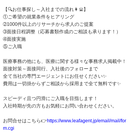
【🔍お仕事探し～入社までの流れ👩‍💻】
①ご希望の就業条件をヒアリング
➁1000件以上のリサーチから求人のご提案
➂面接日程調整（応募書類作成のご相談も承ります！）
➃面接実施
⑤ご入職
医療事務の他にも、医療に関する様々な事務求人掲載中！
面接対策～面接同行、入社後のフォローまで
全て当社の専門エージェントにお任せください✨
費用は一切掛からずご相談から採用まで全て無料です✨
スピーディ且つ円滑にご入職を目指します！
入社時期が先の方もお気軽にお問い合わせください。
お問合せはこちら👉
https://www.leafagent.jp/email/mail/for
m.cgi