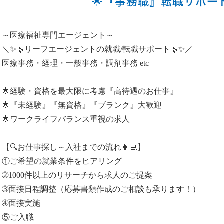
🌟『事務職』転職サポート✨
～医療福祉専門エージェント～
＼✨🌿リーフエージェントの就職/転職サポート🌿✨／
医療事務・経理・一般事務・調剤事務 etc
🌟経験・資格を最大限に考慮『高待遇のお仕事』
🌟『未経験』『無資格』『ブランク』大歓迎
🌟ワークライフバランス重視の求人
【🔍お仕事探し～入社までの流れ👩‍💻】
①ご希望の就業条件をヒアリング
➁1000件以上のリサーチから求人のご提案
➂面接日程調整（応募書類作成のご相談も承ります！）
➃面接実施
⑤ご入職