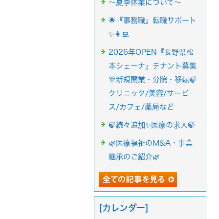
～夏季休業について～
🌟『事務職』転職サポート
✨👩‍💻
2026年OPEN『長野県松
本シェーナ』テナント募集
🎊新規開業・分院・移転🍃
クリニック/美容/サービ
ス/カフェ/薬局など
🍃続々追加✨医療の求人🍃
🌿医療福祉のM&A・事業
継承のご紹介🌿
[カレンダー]