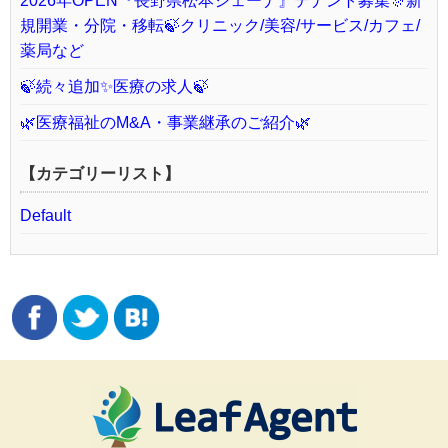
2026年OPEN『長野県松本シェーナ』テナント募集🎊新
規開業・分院・移転🍃クリニック/美容/サービス/カフェ/
薬局など
🍃続々追加✨医療の求人🍃
🌿医療福祉のM&A・事業継承のご紹介🌿
【カテゴリーリスト】
Default