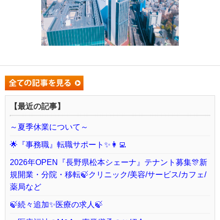
【最近の記事】
～夏季休業について～
🌟『事務職』転職サポート✨👩‍💻
2026年OPEN『長野県松本シェーナ』テナント募集🎊新
規開業・分院・移転🍃クリニック/美容/サービス/カフェ/
薬局など
🍃続々追加✨医療の求人🍃