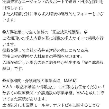
実績豊富なエージェントのサポートで迅速・円滑な採用を
目指します。
また入職前だけに限らず入職後の継続的なフォローもござ
います。
➋入職確定まで全て無料の『完全成果報酬型』🍃
ご依頼頂いた求人内容を基に複数の求人サイトで掲載を行
います。
掲載を通して当社が応募者対応の窓口にもなる為、
面接日程の調整や人材精査の手間を省けます。
入職が確定した場合のみご紹介料が発生する「完全成果報
酬型」です。
➌医療機関・介護施設の事業承継、M&A🍃
M＆A・収益不動産の情報提供、ご相談もお任せください！
数多くの医療機関・介護施設の事業承継、M&Aを成功に導
いてきた実績があります。
土地以外にも医療モールやテナントビルに関することな