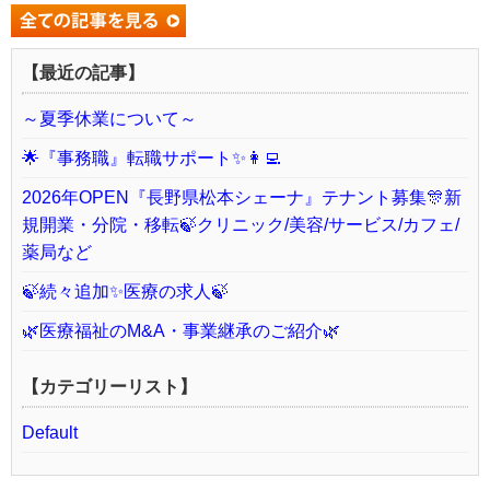
【最近の記事】
～夏季休業について～
🌟『事務職』転職サポート✨👩‍💻
2026年OPEN『長野県松本シェーナ』テナント募集🎊新
規開業・分院・移転🍃クリニック/美容/サービス/カフェ/
薬局など
🍃続々追加✨医療の求人🍃
🌿医療福祉のM&A・事業継承のご紹介🌿
【カテゴリーリスト】
Default