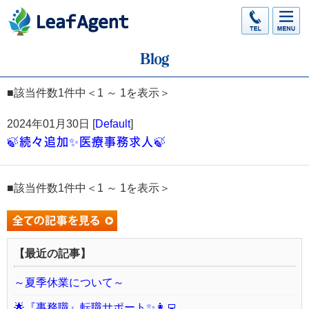
■該当件数1件中＜1 ～ 1を表示＞
2024年01月30日 [
Default
]
🍃続々追加✨医療事務求人🍃
■該当件数1件中＜1 ～ 1を表示＞
【最近の記事】
～夏季休業について～
🌟『事務職』転職サポート✨👩‍💻