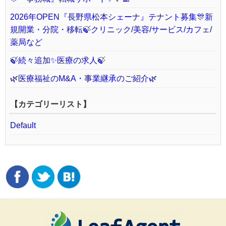
2026年OPEN『長野県松本シェーナ』テナント募集🎊新
規開業・分院・移転🍃クリニック/美容/サービス/カフェ/
薬局など
🍃続々追加✨医療の求人🍃
🌿医療福祉のM&A・事業継承のご紹介🌿
【カテゴリーリスト】
Default