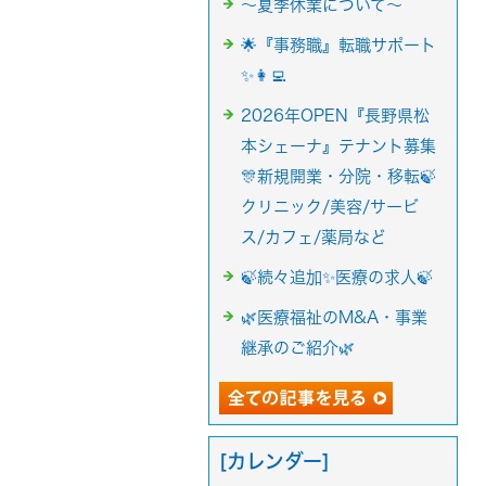
～夏季休業について～
🌟『事務職』転職サポート
✨👩‍💻
2026年OPEN『長野県松
本シェーナ』テナント募集
🎊新規開業・分院・移転🍃
クリニック/美容/サービ
ス/カフェ/薬局など
🍃続々追加✨医療の求人🍃
🌿医療福祉のM&A・事業
継承のご紹介🌿
[カレンダー]