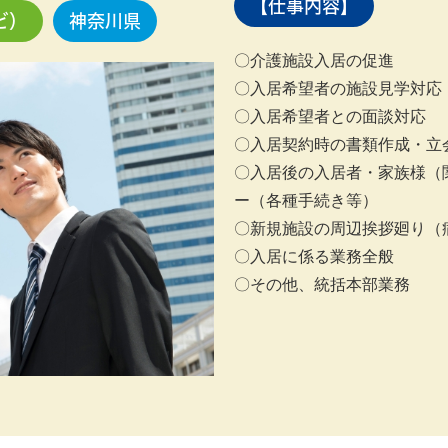
【仕事内容】
ど）
神奈川県
〇介護施設入居の促進
〇入居希望者の施設見学対応
〇入居希望者との面談対応
〇入居契約時の書類作成・立
〇入居後の入居者・家族様（
ー（各種手続き等）
〇新規施設の周辺挨拶廻り（
〇入居に係る業務全般
〇その他、統括本部業務