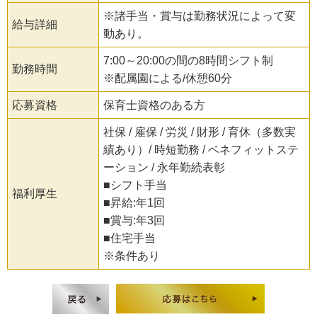
※諸手当・賞与は勤務状況によって変
給与詳細
動あり。
7:00～20:00の間の8時間シフト制
勤務時間
※配属園による/休憩60分
応募資格
保育士資格のある方
社保 / 雇保 / 労災 / 財形 / 育休（多数実
績あり）/ 時短勤務 / ベネフィットステ
ーション / 永年勤続表彰
■シフト手当
福利厚生
■昇給:年1回
■賞与:年3回
■住宅手当
※条件あり