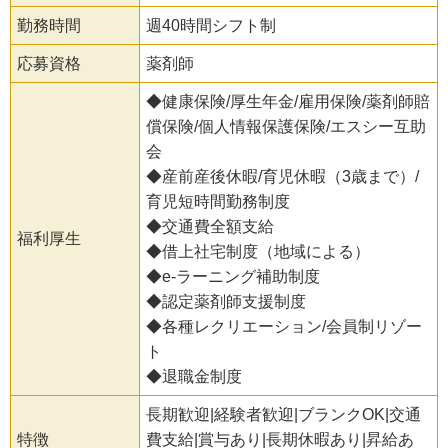
勤務時間
週40時間シフト制
応募資格
薬剤師
◆健康保険/厚生年金/雇用保険/薬剤師賠
償保険/個人情報保護保険/エスシー互助
会
◆産前産後休暇/育児休暇（3歳まで）/
育児短時間勤務制度
◆交通費全額支給
福利厚生
◆借上社宅制度（地域による）
◆e-ラーニング補助制度
◆認定薬剤師支援制度
◆各種レクリエーション/会員制リゾー
ト
◆退職金制度
長期歓迎|経験者歓迎|ブランクOK|交通
特徴
費支給|賞与あり|長期休暇あり|昇給あ