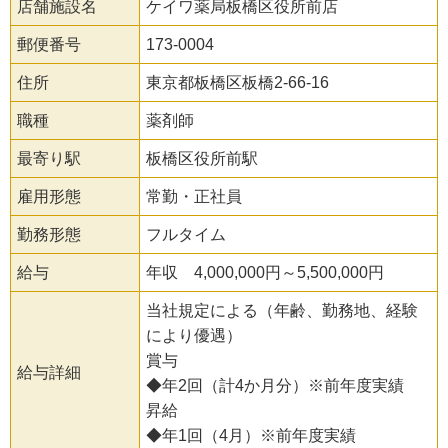
店舗施設名
ケイワ薬局板橋区役所前店
郵便番号
173-0004
住所
東京都板橋区板橋2-66-16
職種
薬剤師
最寄り駅
板橋区役所前駅
雇用形態
常勤・正社員
勤務形態
フルタイム
給与
年収 4,000,000円～5,500,000円
当社規定による（年齢、勤務地、経験
により優遇）
賞与
給与詳細
◆年2回（計4か月分）※前年度実績
昇給
◆年1回（4月）※前年度実績