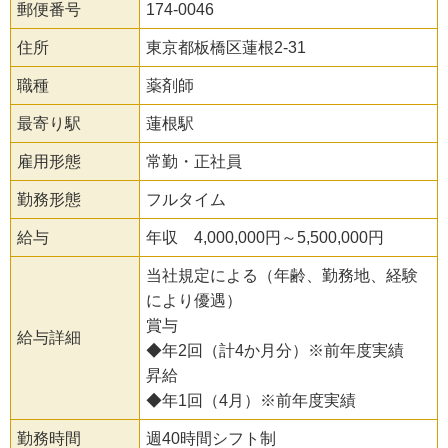
郵便番号
174-0046
住所
東京都板橋区蓮根2-31
職種
薬剤師
最寄り駅
蓮根駅
雇用形態
常勤・正社員
勤務形態
フルタイム
給与
年収 4,000,000円～5,500,000円
当社規定による（年齢、勤務地、経験
により優遇）
賞与
給与詳細
◆年2回（計4か月分）※前年度実績
昇給
◆年1回（4月）※前年度実績
勤務時間
週40時間シフト制