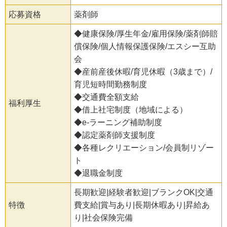
応募資格
薬剤師
◆健康保険/厚生年金/雇用保険/薬剤師賠
償保険/個人情報保護保険/エスシー互助
会
◆産前産後休暇/育児休暇（3歳まで）/
育児短時間勤務制度
◆交通費全額支給
福利厚生
◆借上社宅制度（地域による）
◆e-ラーニング補助制度
◆認定薬剤師支援制度
◆各種レクリエーション/会員制リゾー
ト
◆退職金制度
長期歓迎|経験者歓迎|ブランクOK|交通
特徴
費支給|賞与あり|長期休暇あり|昇給あ
り|社会保険完備