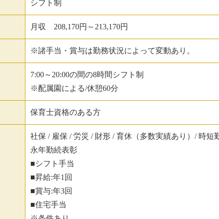
シフト制
月収 208,170円～213,170円
※諸手当・賞与は勤務状況によって変動あり。
7:00～20:00の間の8時間シフト制
※配属園による/休憩60分
保育士資格のある方
社保 / 雇保 / 労災 / 財形 / 育休（多数実績あり）/ 
永年勤続表彰
■シフト手当
■昇給:年1回
■賞与:年3回
■住宅手当
※条件あり