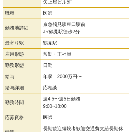
矢上屋ビル5F
職種
医師
京急鶴見駅東口駅前
勤務地詳細
JR鶴見駅徒歩2分
最寄り駅
鶴見駅
雇用形態
常勤・正社員
勤務形態
日勤
給与
年収 2000万円〜
給与詳細
応相談
週4.5〜週5日勤務
勤務時間
9:00~18:00
応募資格
医師
長期歓迎経験者歓迎交通費支給長期休