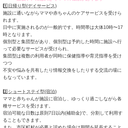
1️⃣
⽇帰り型(デイサービス)
施設に通いながらママや⾚ちゃんのケアサービスを受けら
れます。
⽇中に実施されるのが⼀般的です。時間帯は大体10時〜17
時となります。
個別型と集団型があり、個別型は予約した時間に施設へ⾏
って必要なサービスが受けられ、
集団型は複数の利⽤者が同時に保健指導や育児指導を受け
つつ
不安や悩みを共有したり情報交換をしたりする交流の場に
もなっています。
2️⃣
ショートステイ型(宿泊)
ママと⾚ちゃんが施設に宿泊し、ゆっくり過ごしながら各
種サービスを受けます。
宿泊可能な⽇数は原則7⽇以内(補助⾦)で、分割して利⽤す
ることもできます。
また、市区町村が必要と認めた場合は期間を延⻑すること