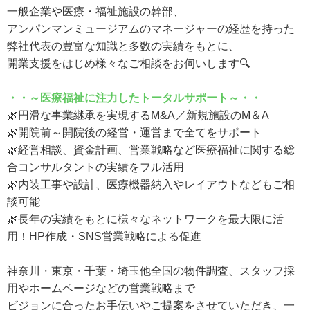
一般企業や医療・福祉施設の幹部、
アンパンマンミュージアムのマネージャーの経歴を持った
弊社代表の豊富な知識と多数の実績をもとに、
開業支援をはじめ様々なご相談をお伺いします🔍
・・～医療福祉に注力したトータルサポート～・・
🌿円滑な事業継承を実現するM&A／新規施設のM＆A
🌿開院前～開院後の経営・運営まで全てをサポート
🌿経営相談、資金計画、営業戦略など医療福祉に関する総
合コンサルタントの実績をフル活用
🌿内装工事や設計、医療機器納入やレイアウトなどもご相
談可能
🌿長年の実績をもとに様々なネットワークを最大限に活
用！HP作成・SNS営業戦略による促進
神奈川・東京・千葉・埼玉他全国の物件調査、スタッフ採
用やホームページなどの営業戦略まで
ビジョンに合ったお手伝いやご提案をさせていただき、一