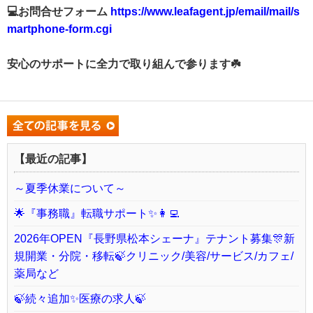
💻お問合せフォーム
https://www.leafagent.jp/email/mail/s
martphone-form.cgi
安心のサポートに全力で取り組んで参ります☘️
【最近の記事】
～夏季休業について～
🌟『事務職』転職サポート✨👩‍💻
2026年OPEN『長野県松本シェーナ』テナント募集🎊新
規開業・分院・移転🍃クリニック/美容/サービス/カフェ/
薬局など
🍃続々追加✨医療の求人🍃