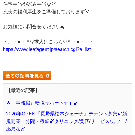
住宅手当や家族手当など
充実の福利厚生をご準備しております💡
お気軽にお問合せください🍃
・。・●・＊👇求人はこちら👇＊・●・。・
https://www.leafagent.jp/search.cgi?alllist
【最近の記事】
🌟『事務職』転職サポート✨👩‍💻
2026年OPEN『長野県松本シェーナ』テナント募集🎊新
規開業・分院・移転🍃クリニック/美容/サービス/カフェ/
薬局など