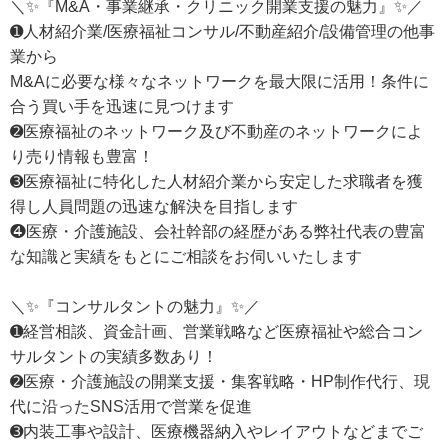
＼✨『M&A・事業継承・クリニック開業支援の魅力』✨／
➊人材紹介業/医療福祉コンサル/不動産紹介/設備管理の他事
業から
M&Aに必要な様々なネットワークを最大限に活用！条件に
合う買い手を迅速に見つけます
➋医療福祉のネットワーク及び不動産のネットワークによ
り売り情報も豊富！
➌医療福祉に特化した人材紹介業から安定した求職者を獲
得し人員問題の迅速な解決を目指します
❹医療・介護施設、会社幹部の経歴がある弊社代表の豊富
な知識と実績をもとにご相談をお伺いいたします
＼✨『コンサルタントの魅力』✨／
➊経営相談、資金計画、営業戦略など医療福祉や総合コン
サルタントの実績多数あり！
➋医療・介護施設の開業支援・集客戦略・HP制作代行、現
代に沿ったSNS活用で営業を促進
➌内装工事や設計、医療機器納入やレイアウトなどまでご