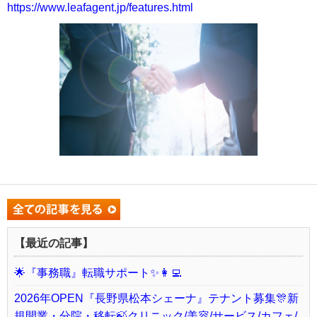
https://www.leafagent.jp/features.html
【最近の記事】
🌟『事務職』転職サポート✨👩‍💻
2026年OPEN『長野県松本シェーナ』テナント募集🎊新
規開業・分院・移転🍃クリニック/美容/サービス/カフェ/