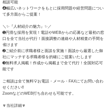
相談可能
❹幅広いネットワークをもとに採用問題や経営問題につい
て多方面からご提案！
＼✨『人材紹介の魅力』✨／
➊円滑な採用を実現！電話やWEBからの応募など最初の窓
口を全て当社が代行！面接調整の連絡や人材精査の手間を
省けます
➋ご紹介前に求職者様と面談を実施！面談から厳選した御
社にマッチする求職者様を的確にご提案いたします
➌無料求人掲載！作成から掲載まで全て代行！全国対応可
能です
ご相談は全て無料💡お電話・メール・FAXにてお問い合わ
せください‼
ZoomなどのWEB打ち合わせも可能です。
🔽当社詳細🔽