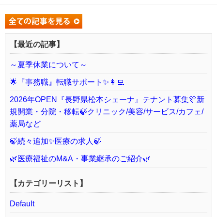
【最近の記事】
～夏季休業について～
🌟『事務職』転職サポート✨👩‍💻
2026年OPEN『長野県松本シェーナ』テナント募集🎊新
規開業・分院・移転🍃クリニック/美容/サービス/カフェ/
薬局など
🍃続々追加✨医療の求人🍃
🌿医療福祉のM&A・事業継承のご紹介🌿
【カテゴリーリスト】
Default