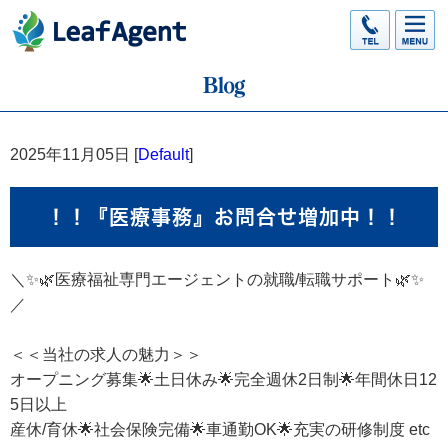
2025年11月05日 [
Default
]
！！『医療事務』お問合せ増加中！！
＼✨🌿医療福祉専門エージェントの就職/転職サポート🌿✨
／
＜＜当社の求人の魅力＞＞
オープニング募集🌟土日休み🌟完全週休2日制🌟年間休日12
5日以上
産休/育休🌟社会保険完備🌟車通勤OK🌟充実の研修制度 etc