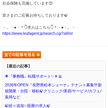
社会保険も完備しています😊
皆さまのご応募お待ちしております🍃
・。・●・＊👇求人はこちら👇＊・●・。・
https://www.leafagent.jp/search.cgi?alllist
【最近の記事】
🌟『事務職』転職サポート✨👩‍💻
2026年OPEN『長野県松本シェーナ』テナント募集🎊新
規開業・分院・移転🍃クリニック/美容/サービス/カフェ/
薬局など
🍃続々追加✨医療の求人🍃