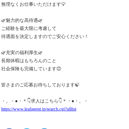
無理なくお仕事いただけます💡
🌿魅力的な高待遇🌿
ご経験を最大限に考慮して
待遇面を決定しますのでご安心ください！
🌿充実の福利厚生🌿
長期休暇はもちろんのこと
社会保険も完備しています😊
皆さまのご応募お待ちしております🍃
・。・●・＊👇求人はこちら👇＊・●・。・
https://www.leafagent.jp/search.cgi?alllist