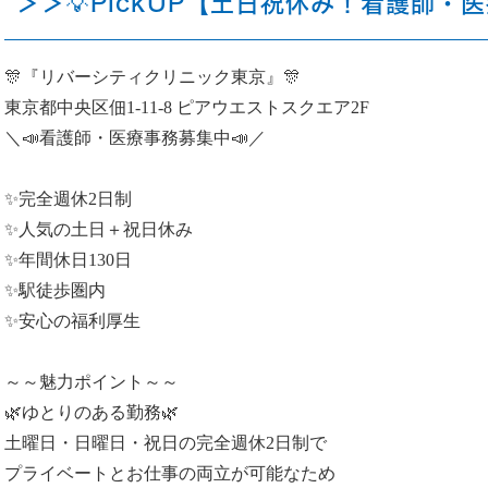
＞＞💡PickUP【土日祝休み！看護師・
🎊『リバーシティクリニック東京』🎊
東京都中央区佃1-11-8 ピアウエストスクエア2F
＼📣看護師・医療事務募集中📣／
✨完全週休2日制
✨人気の土日＋祝日休み
✨年間休日130日
✨駅徒歩圏内
✨安心の福利厚生
～～魅力ポイント～～
🌿ゆとりのある勤務🌿
土曜日・日曜日・祝日の完全週休2日制で
プライベートとお仕事の両立が可能なため