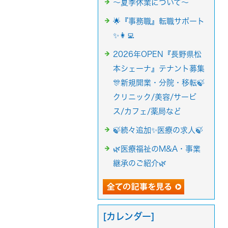
～夏季休業について～
🌟『事務職』転職サポート
✨👩‍💻
2026年OPEN『長野県松
本シェーナ』テナント募集
🎊新規開業・分院・移転🍃
クリニック/美容/サービ
ス/カフェ/薬局など
🍃続々追加✨医療の求人🍃
🌿医療福祉のM&A・事業
継承のご紹介🌿
[カレンダー]