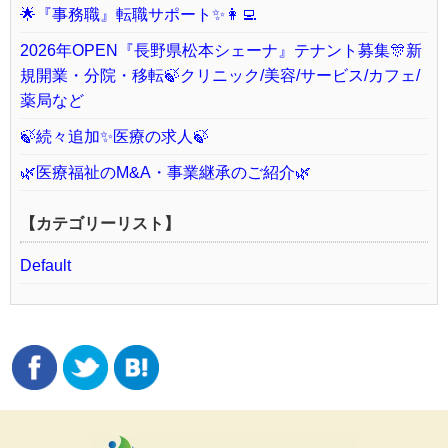
🌟『事務職』転職サポート✨👩‍💻
2026年OPEN『長野県松本シェーナ』テナント募集🎊新
規開業・分院・移転🍃クリニック/美容/サービス/カフェ/
薬局など
🍃続々追加✨医療の求人🍃
🌿医療福祉のM&A・事業継承のご紹介🌿
【カテゴリーリスト】
Default