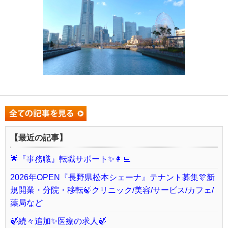
【最近の記事】
🌟『事務職』転職サポート✨👩‍💻
2026年OPEN『長野県松本シェーナ』テナント募集🎊新
規開業・分院・移転🍃クリニック/美容/サービス/カフェ/
薬局など
🍃続々追加✨医療の求人🍃