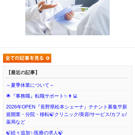
【最近の記事】
～夏季休業について～
🌟『事務職』転職サポート✨👩‍💻
2026年OPEN『長野県松本シェーナ』テナント募集🎊新
規開業・分院・移転🍃クリニック/美容/サービス/カフェ/
薬局など
🍃続々追加✨医療の求人🍃