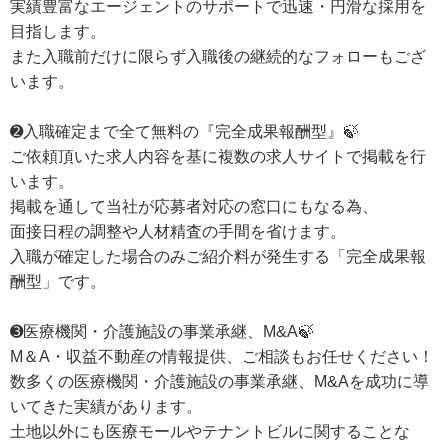
実績豊富なエージェントのサポートで迅速・円滑な採用を
目指します。
また入職前だけに限らず入職後の継続的なフォローもござ
います。
➋入職確定まで全て無料の『完全成果報酬型』🍃
ご依頼頂いた求人内容を基に複数の求人サイトで掲載を行
います。
掲載を通して当社が応募者対応の窓口にもなる為、
面接日程の調整や人材精査の手間を省けます。
入職が確定した場合のみご紹介料が発生する「完全成果報
酬型」です。
➌医療機関・介護施設の事業承継、M&A🍃
M＆A・収益不動産の情報提供、ご相談もお任せください！
数多くの医療機関・介護施設の事業承継、M&Aを成功に導
いてきた実績があります。
土地以外にも医療モールやテナントビルに関することな