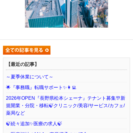
【最近の記事】
～夏季休業について～
🌟『事務職』転職サポート✨👩‍💻
2026年OPEN『長野県松本シェーナ』テナント募集🎊新
規開業・分院・移転🍃クリニック/美容/サービス/カフェ/
薬局など
🍃続々追加✨医療の求人🍃