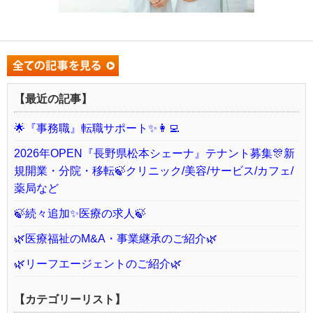
【最近の記事】
🌟『事務職』転職サポート✨👩‍💻
2026年OPEN『長野県松本シェーナ』テナント募集🎊新
規開業・分院・移転🍃クリニック/美容/サービス/カフェ/
薬局など
🍃続々追加✨医療の求人🍃
🌿医療福祉のM&A・事業継承のご紹介🌿
🌿リーフエージェントのご紹介🌿
【カテゴリーリスト】