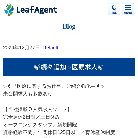
2024年12月27日 [
Default
]
🍃続々追加✨医療求人🍃
✨🌟『医療に関するお仕事』ご紹介強化中🌟✨
未公開求人も多数あり！
【当社掲載🎊人気求人ワード】
完全週休2日制／土日休み
オープニングスタッフ／新規開院
資格経験不問／年間休日125日以上／育休産休制度