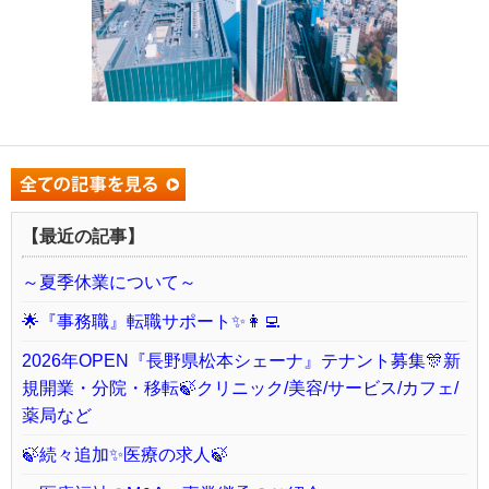
【最近の記事】
～夏季休業について～
🌟『事務職』転職サポート✨👩‍💻
2026年OPEN『長野県松本シェーナ』テナント募集🎊新
規開業・分院・移転🍃クリニック/美容/サービス/カフェ/
薬局など
🍃続々追加✨医療の求人🍃