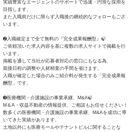
実績豊富なエージェントのサポートで迅速・円滑な採用を
目指します。
また入職前だけに限らず入職後の継続的なフォローもござ
います。
➋入職確定まで全て無料の『完全成果報酬型』🍃
ご依頼頂いた求人内容を基に複数の求人サイトで掲載を行
います。
掲載を通して当社が応募者対応の窓口にもなる為、
面接日程の調整や人材精査の手間を省けます。
入職が確定した場合のみご紹介料が発生する「完全成果報
酬型」です。
➌医療機関・介護施設の事業承継、M&A🍃
M＆A・収益不動産の情報提供、ご相談もお任せください！
数多くの医療機関・介護施設の事業承継、M&Aを成功に導
いてきた実績があります。
土地以外にも医療モールやテナントビルに関することな