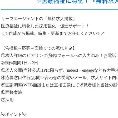
✨医療福祉に特化！『無料求人掲
リーフエージェントの『無料求人掲載』
医療福祉に特化した採用強化・促進サポート！
＼✨作成から掲載、編集・更新までお任せください✨／
【🔍掲載～応募～面接までの流れ👩‍💻】
①求人詳細のヒアリング(登録フォームへの入力のみ！お電話
➁制作期間1日～2日
③求人公開(当社公式HPに限らず、indeed・engageなど各大
④応募窓口代行(お問い合わせの受電やメール、求人サイト内
⑤面談調整(WEB面談または直接面談にて求職者様と当社の顔
⑥面接実施
⑦採用
💡ポイント💡