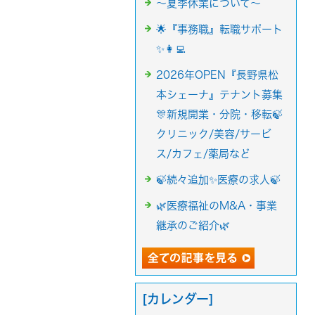
～夏季休業について～
🌟『事務職』転職サポート
✨👩‍💻
2026年OPEN『長野県松
本シェーナ』テナント募集
🎊新規開業・分院・移転🍃
クリニック/美容/サービ
ス/カフェ/薬局など
🍃続々追加✨医療の求人🍃
🌿医療福祉のM&A・事業
継承のご紹介🌿
[カレンダー]