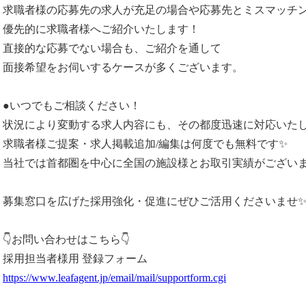
求職者様の応募先の求人が充足の場合や応募先とミスマッチ
優先的に求職者様へご紹介いたします！
直接的な応募でない場合も、ご紹介を通して
面接希望をお伺いするケースが多くございます。
●いつでもご相談ください！
状況により変動する求人内容にも、その都度迅速に対応いた
求職者様ご提案・求人掲載追加/編集は何度でも無料です✨
当社では首都圏を中心に全国の施設様とお取引実績がござい
募集窓口を広げた採用強化・促進にぜひご活用くださいませ
👇お問い合わせはこちら👇
採用担当者様用 登録フォーム
https://www.leafagent.jp/email/mail/supportform.cgi