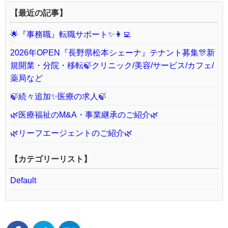
【最近の記事】
🌟『事務職』転職サポート✨👩‍💻
2026年OPEN『長野県松本シェーナ』テナント募集🎊新
規開業・分院・移転🍃クリニック/美容/サービス/カフェ/
薬局など
🍃続々追加✨医療の求人🍃
🌿医療福祉のM&A・事業継承のご紹介🌿
🌿リーフエージェントのご紹介🌿
【カテゴリーリスト】
Default