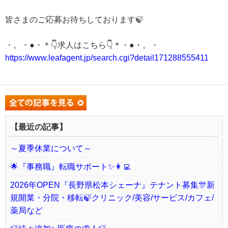
皆さまのご応募お待ちしております🍃
・。・●・＊👇求人はこちら👇＊・●・。・
https://www.leafagent.jp/search.cgi?detail171288555411
【最近の記事】
～夏季休業について～
🌟『事務職』転職サポート✨👩‍💻
2026年OPEN『長野県松本シェーナ』テナント募集🎊新
規開業・分院・移転🍃クリニック/美容/サービス/カフェ/
薬局など