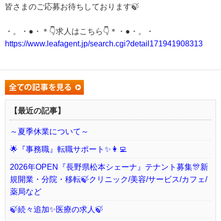
皆さまのご応募お待ちしております🍃
・。・●・＊👇求人はこちら👇＊・●・。・
https://www.leafagent.jp/search.cgi?detail171941908313
【最近の記事】
～夏季休業について～
🌟『事務職』転職サポート✨👩‍💻
2026年OPEN『長野県松本シェーナ』テナント募集🎊新
規開業・分院・移転🍃クリニック/美容/サービス/カフェ/
薬局など
🍃続々追加✨医療の求人🍃