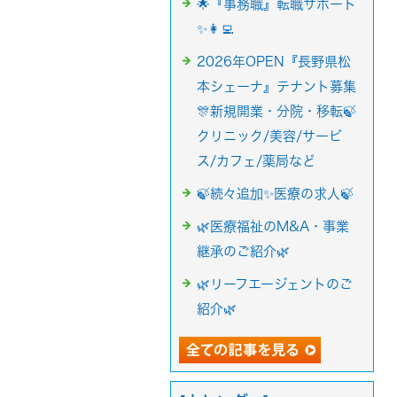
🌟『事務職』転職サポート
✨👩‍💻
2026年OPEN『長野県松
本シェーナ』テナント募集
🎊新規開業・分院・移転🍃
クリニック/美容/サービ
ス/カフェ/薬局など
🍃続々追加✨医療の求人🍃
🌿医療福祉のM&A・事業
継承のご紹介🌿
🌿リーフエージェントのご
紹介🌿