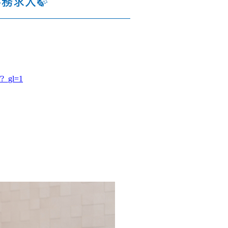
務求人🍃
/?_gl=1