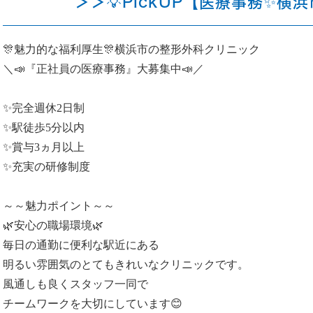
＞＞💡PickUP【医療事務✨横
🎊魅力的な福利厚生🎊横浜市の整形外科クリニック
＼📣『正社員の医療事務』大募集中📣／
✨完全週休2日制
✨駅徒歩5分以内
✨賞与3ヵ月以上
✨充実の研修制度
～～魅力ポイント～～
🌿安心の職場環境🌿
毎日の通勤に便利な駅近にある
明るい雰囲気のとてもきれいなクリニックです。
風通しも良くスタッフ一同で
チームワークを大切にしています😊