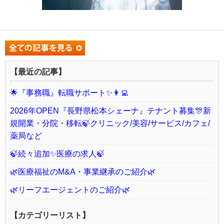
【最近の記事】
🌟『事務職』転職サポート✨👩‍💻
2026年OPEN『長野県松本シェーナ』テナント募集🎊新
規開業・分院・移転🍃クリニック/美容/サービス/カフェ/
薬局など
🍃続々追加✨医療の求人🍃
🌿医療福祉のM&A・事業継承のご紹介🌿
🌿リーフエージェントのご紹介🌿
【カテゴリーリスト】