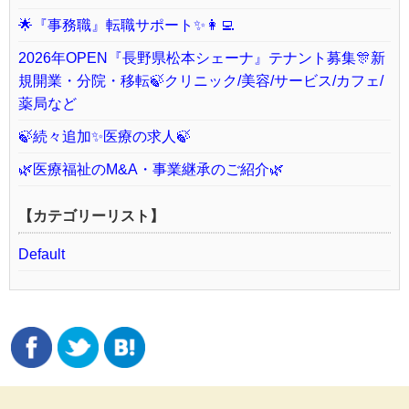
🌟『事務職』転職サポート✨👩‍💻
2026年OPEN『長野県松本シェーナ』テナント募集🎊新
規開業・分院・移転🍃クリニック/美容/サービス/カフェ/
薬局など
🍃続々追加✨医療の求人🍃
🌿医療福祉のM&A・事業継承のご紹介🌿
【カテゴリーリスト】
Default