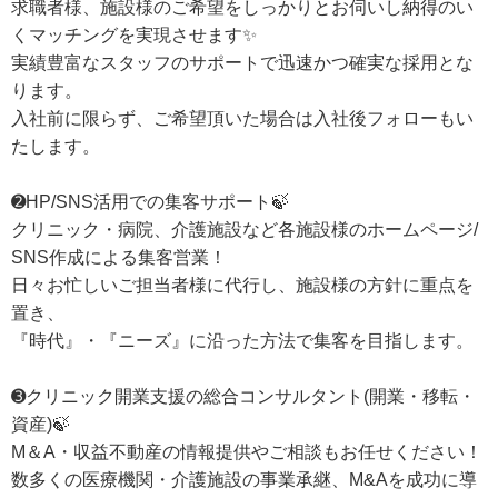
求職者様、施設様のご希望をしっかりとお伺いし納得のい
くマッチングを実現させます✨
実績豊富なスタッフのサポートで迅速かつ確実な採用とな
ります。
入社前に限らず、ご希望頂いた場合は入社後フォローもい
たします。
➋HP/SNS活用での集客サポート🍃
クリニック・病院、介護施設など各施設様のホームページ/
SNS作成による集客営業！
日々お忙しいご担当者様に代行し、施設様の方針に重点を
置き、
『時代』・『ニーズ』に沿った方法で集客を目指します。
➌クリニック開業支援の総合コンサルタント(開業・移転・
資産)🍃
M＆A・収益不動産の情報提供やご相談もお任せください！
数多くの医療機関・介護施設の事業承継、M&Aを成功に導