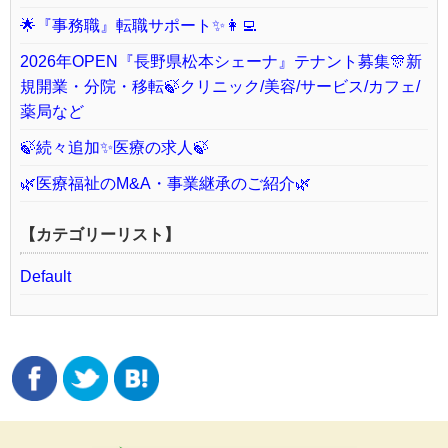
🌟『事務職』転職サポート✨👩‍💻
2026年OPEN『長野県松本シェーナ』テナント募集🎊新
規開業・分院・移転🍃クリニック/美容/サービス/カフェ/
薬局など
🍃続々追加✨医療の求人🍃
🌿医療福祉のM&A・事業継承のご紹介🌿
【カテゴリーリスト】
Default