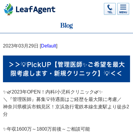
2023年03月29日 [
Default
]
＞＞💡PickUP【管理医師✨ご希望を最大
限考慮します・新規クリニック】💡＜＜
✨🌿2023年OPEN！内科/小児科クリニック🌿✨
＼『管理医師』募集💡待遇面はご経歴を最大限に考慮／
神奈川県横浜市鶴見区！京浜急行電鉄本線生麦駅より徒歩2
分
✨年収1600万～1800万前後～ご相談可能