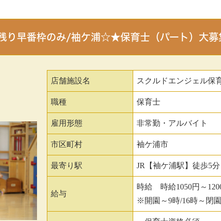
EN/残り早番枠のみ/袖ケ浦☆★保育士（パート）大
店舗施設名
スクルドエンジェル保
職種
保育士
雇用形態
非常勤・アルバイト
市区町村
袖ケ浦市
最寄り駅
JR【袖ケ浦駅】徒歩5分
時給 時給1050円～120
給与
※開園～9時/16時～閉園