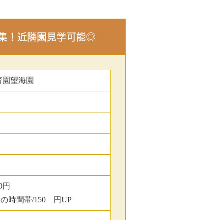
募集！近隣園見学可能◎
育園望海園
0円
の時間帯/150 円UP