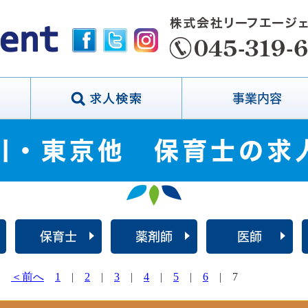
事業内容
川・東京他 保育士の求
保育士
薬剤師
医師
表示
＜前へ
1
|
2
|
3
|
4
|
5
|
6
| 7