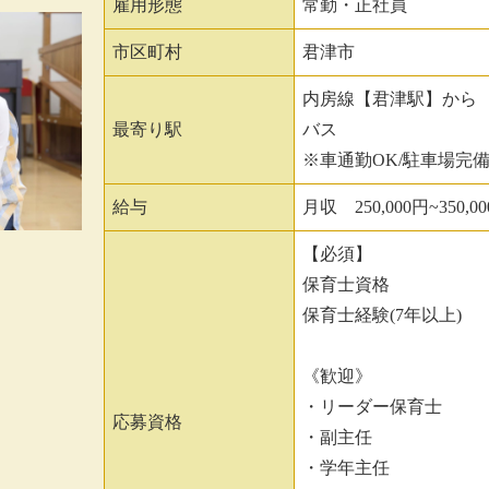
雇用形態
常勤・正社員
市区町村
君津市
内房線【君津駅】から
最寄り駅
バス
※車通勤OK/駐車場完
給与
月収 250,000円~350,0
【必須】
保育士資格
保育士経験(7年以上)
《歓迎》
・リーダー保育士
応募資格
・副主任
・学年主任