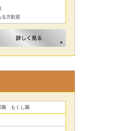
迎
ある方歓迎
育園 もくし園