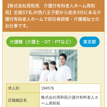
【株式会社周和苑 介護付有料老人ホーム周和
苑】定員57名JR西八王子駅から徒歩3分にある介
護付有料老人ホームで初任者研修・介護福祉士の
お仕事です。
介護職（介護士・OT・PTなど）
東京都
求人ID
194576
株式会社周和苑介護付有料老人ホ
店舗施設名
ーム周和苑