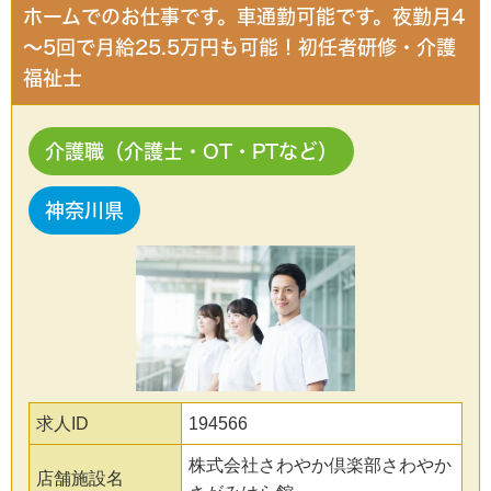
ホームでのお仕事です。車通勤可能です。夜勤月4
～5回で月給25.5万円も可能！初任者研修・介護
福祉士
介護職（介護士・OT・PTなど）
神奈川県
求人ID
194566
株式会社さわやか倶楽部さわやか
店舗施設名