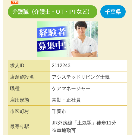
介護職（介護士・OT・PTなど）
千葉県
求人ID
2112243
店舗施設名
アシステッドリビング士気
職種
ケアマネージャー
雇用形態
常勤・正社員
市区町村
千葉市
JR外房線「土気駅」徒歩11分
最寄り駅
※車通勤可