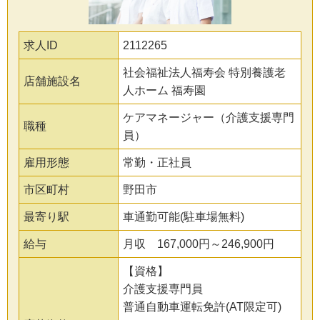
求人ID
2112265
社会福祉法人福寿会 特別養護老
店舗施設名
人ホーム 福寿園
ケアマネージャー（介護支援専門
職種
員）
雇用形態
常勤・正社員
市区町村
野田市
最寄り駅
車通勤可能(駐車場無料)
給与
月収 167,000円～246,900円
【資格】
介護支援専門員
普通自動車運転免許(AT限定可)