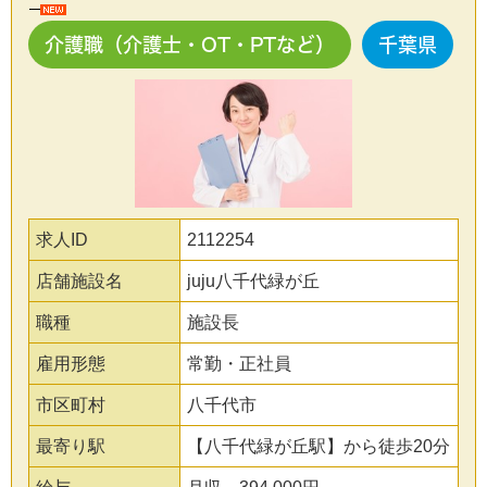
介護職（介護士・OT・PTなど）
千葉県
求人ID
2112254
店舗施設名
juju八千代緑が丘
職種
施設長
雇用形態
常勤・正社員
市区町村
八千代市
最寄り駅
【八千代緑が丘駅】から徒歩20分