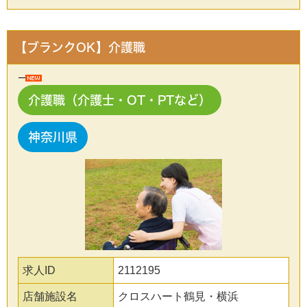
【ブランクOK】介護職
介護職（介護士・OT・PTなど）
神奈川県
求人ID
2112195
店舗施設名
クロスハート鶴見・横浜