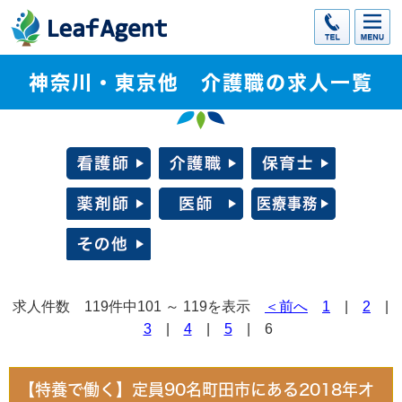
神奈川・東京他 介護職の求人一覧
求人件数 119件中101 ～ 119を表示
＜前へ
1
|
2
|
3
|
4
|
5
| 6
【特養で働く】定員90名町田市にある2018年オ