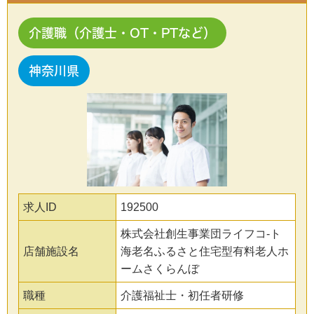
介護職（介護士・OT・PTなど）
神奈川県
求人ID
192500
株式会社創生事業団ライフコ-ト
店舗施設名
海老名ふるさと住宅型有料老人ホ
ームさくらんぼ
職種
介護福祉士・初任者研修