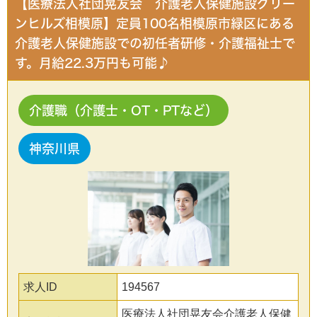
【医療法人社団晃友会 介護老人保健施設グリー
ンヒルズ相模原】定員100名相模原市緑区にある
介護老人保健施設での初任者研修・介護福祉士で
す。月給22.3万円も可能♪
介護職（介護士・OT・PTなど）
神奈川県
求人ID
194567
医療法人社団晃友会介護老人保健