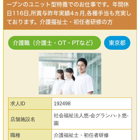
ープンのユニット型特養でのお仕事です。年間休
日116日,所賞与昨年実績4ヵ月,各種手当も充実し
ております。介護福祉士・初任者研修の方
介護職（介護士・OT・PTなど）
東京都
求人ID
192498
社会福祉法人悠-会グランハ-ト悠-
店舗施設名
園
職種
介護福祉士・初任者研修