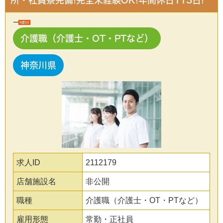
所・社員寮完備!完全未経験OK!年間休日113日!
介護職（介護士・OT・PTなど）
神奈川県
求人ID
2112179
店舗施設名
非公開
職種
介護職（介護士・OT・PTなど）
雇用形態
常勤・正社員