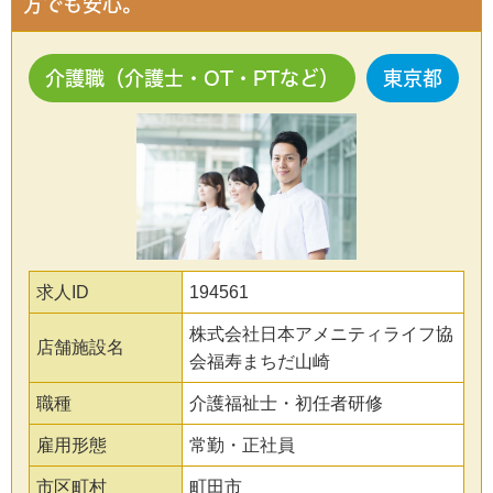
方でも安心。
介護職（介護士・OT・PTなど）
東京都
求人ID
194561
株式会社日本アメニティライフ協
店舗施設名
会福寿まちだ山崎
職種
介護福祉士・初任者研修
雇用形態
常勤・正社員
市区町村
町田市