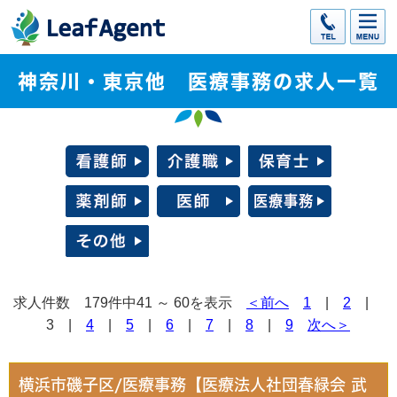
神奈川・東京他 医療事務の求人一覧
求人件数 179件中41 ～ 60を表示
＜前へ
1
|
2
|
3 |
4
|
5
|
6
|
7
|
8
|
9
次へ＞
横浜市磯子区/医療事務【医療法人社団春緑会 武